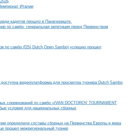
 2026
Чемпионат Италии
среди кадетов прошло в Панагюриште.
ир по самбо: генеральная репетиция перед Первенством
ов по самбо (DSI Dutch Open Sambo) успешно прошел
доступна видеоплатформа для просмотра турнира Dutch Sambo
дных соревнований по самбо «IVAN DOCTOROV TOURNAMENT
обые условия для национальных сборных
рии определили составы сборных на Первенства Европы и мира
це прошел межрегиональный турнир