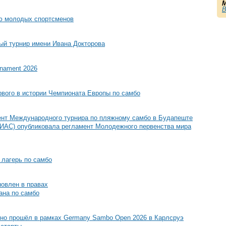
М
ю молодых спортсменов
й турнир имени Ивана Докторова
rnament 2026
рвого в истории Чемпионата Европы по самбо
ент Международного турнира по пляжному самбо в Будапеште
ИАС) опубликовала регламент Молодежного первенства мира
 лагерь по самбо
овлен в правах
ана по самбо
но прошёл в рамках Germany Sambo Open 2026 в Карлсруэ