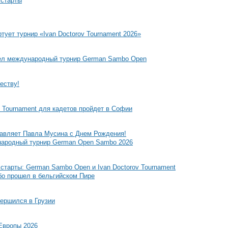
старты
тует турнир «Ivan Doctorov Tournament 2026»
шел международный турнир German Sambo Open
еству!
 Tournament для кадетов пройдет в Софии
авляет Павла Мусина с Днем Рождения!
народный турнир German Open Sambo 2026
тарты: German Sambo Open и Ivan Doctorov Tournament
бо прошел в бельгийском Пире
ершился в Грузии
Европы 2026