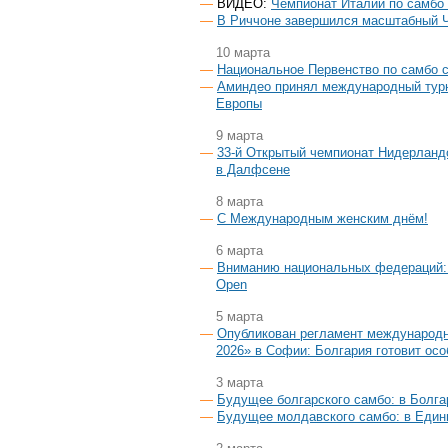
ВИДЕО:
Чемпионат Италии по самбо
В Риччоне завершился масштабный 
10 марта
Национальное Первенство по самбо 
Аминдео принял международный турн
Европы
9 марта
33-й Открытый чемпионат Нидерланд
в Далфсене
8 марта
С Международным женским днём!
6 марта
Вниманию национальных федераций: 
Open
5 марта
Опубликован регламент междунаро
2026» в Софии: Болгария готовит ос
3 марта
Будущее болгарского самбо: в Болга
Будущее молдавского самбо: в Един