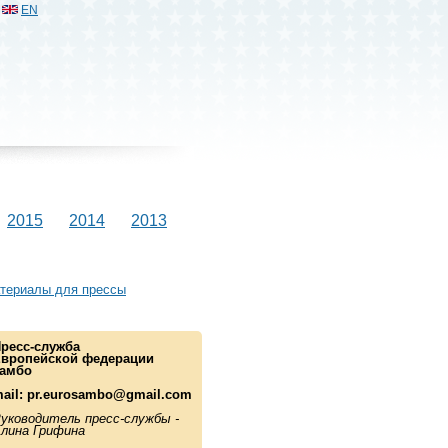
EN
2015
2014
2013
териалы для прессы
ресс-служба
вропейской федерации
амбо
ail:
pr.eurosambo@gmail.com
уководитель пресс-службы -
лина Грифина