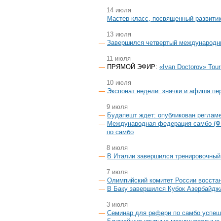
14 июля
Мастер-класс, посвященный развити
13 июля
Завершился четвертый международны
11 июля
ПРЯМОЙ ЭФИР:
«Ivan Doctorov» Tou
10 июля
Экспонат недели: значки и афиша пе
9 июля
Будапешт ждет: опубликован реглам
Международная федерация самбо (Ф
по самбо
8 июля
В Италии завершился тренировочный
7 июля
Олимпийский комитет России восстан
В Баку завершился Кубок Азербайдж
3 июля
Семинар для рефери по самбо успеш