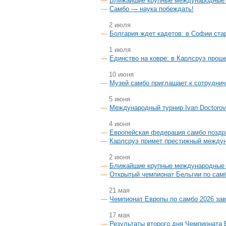
Ближайшие крупные международные 
Самбо — наука побеждать!
2 июля
Болгария ждет кадетов: в Софии стар
1 июля
Единство на ковре: в Карлсруэ про
10 июня
Музей самбо приглашает к сотруднич
5 июня
Международный турнир Ivan Doctorov
4 июня
Европейская федерация самбо поздр
Карлсруэ примет престижный между
2 июня
Ближайшие крупные международные с
Открытый чемпионат Бельгии по сам
21 мая
Чемпионат Европы по самбо 2026 зав
17 мая
Результаты второго дня Чемпионата 