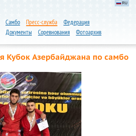
RU
Самбо
Пресс-служба
Федерация
Документы
Соревнования
Фотоархив
ся Кубок Азербайджана по самбо