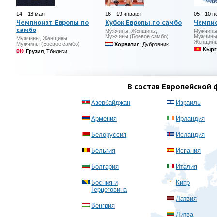
14—18 мая
16—19 января
05—10 но
Чемпионат Европы по
Кубок Европы по самбо
Чемпи
самбо
Мужчины, Женщины,
Мужчины
Мужчины (Боевое самбо)
Мужчины 
Мужчины, Женщины,
Женщины
Мужчины (Боевое самбо)
Хорватия
, Дубровник
Кырг
Грузия
, Тбилиси
В состав Европейской 
Азербайджан
Израиль
Армения
Ирландия
Белоруссия
Исландия
Бельгия
Испания
Болгария
Италия
Босния и
Кипр
Герцеговина
Латвия
Венгрия
Литва