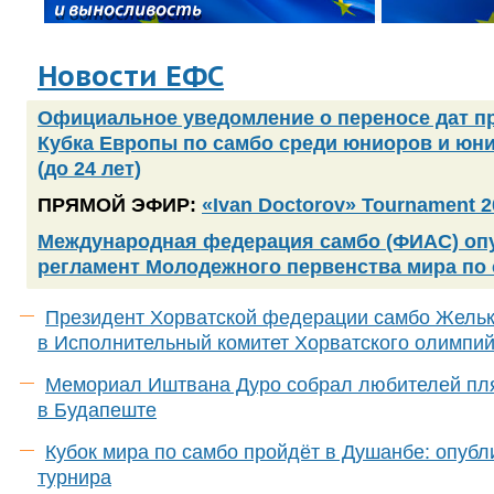
Новости ЕФС
Официальное уведомление о переносе дат п
Кубка Европы по самбо среди юниоров и юн
(до 24 лет)
ПРЯМОЙ ЭФИР:
«Ivan Doctorov» Tournament 2
Международная федерация самбо (ФИАС) оп
регламент Молодежного первенства мира по
Президент Хорватской федерации самбо Жельк
в Исполнительный комитет Хорватского олимпий
Мемориал Иштвана Дуро собрал любителей пл
в Будапеште
Кубок мира по самбо пройдёт в Душанбе: опубл
турнира