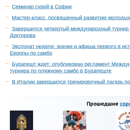
Семинар судей в Софии
Мастер-класс, посвященный развитию молодых
Завершился четвертый международный турнир
Докторова
Экспонат недели: значки и афиша первого в ис
Европы по самбо
Будапешт ждет: опубликован регламент Между
турнира по пляжному самбо в Будапеште
В Италии завершился тренировочный лагерь п
Прошедшие
сор