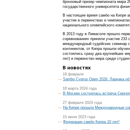
бронзовый призер чемпионата мира 20
государственного университета физич
В настоящее время самбо на Кипре а
участие в первенствах и чемпионата
национального олимпийского комитет
В 2013 году в Лимасоле прошло перв
соревнованиях приняли участие 233 с
международный судейских семинар с
континентов, от Кипра прошли обучен
состоялись сразу два крупнейших ме
лет) и первенство мира среди студен
В новостях
18 февраля
Sambo Cyprus Open 2026: Ларнака об
18 марта 2024 года
В Москве состоялась встреча Серге
27 февраля 2024 года
На Кипре прошли Международные со
15 июня 2023 года
Федерации самбо Кипра 10 лет!