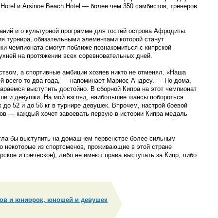
Hotel и Arsinoe Beach Hotel — более чем 350 самбистов, тренеров
аний и о культурной программе для гостей острова Афродиты.
я турнира, обязательными элементами которой станут
ики чемпионата смогут поближе познакомиться с кипрской
кухней на протяжении всех соревновательных дней.
ством, а спортивные амбиции хозяев никто не отменял. «Наша
 всего-то два года, — напоминает Мариос Андреу. — Но дома,
раемся выступить достойно. В сборной Кипра на этот чемпионат
ши и девушки. На мой взгляд, наибольшие шансы побороться
 до 52 и до 56 кг в турнире девушек. Впрочем, настрой боевой
ов — каждый хочет завоевать первую в истории Кипра медаль
гла бы выступить на домашнем первенстве более сильным
о некоторые из спортсменов, проживающие в этой стране
ское и греческое), либо не имеют права выступать за Кипр, либо
.
ов и юниорок, юношей и девушек