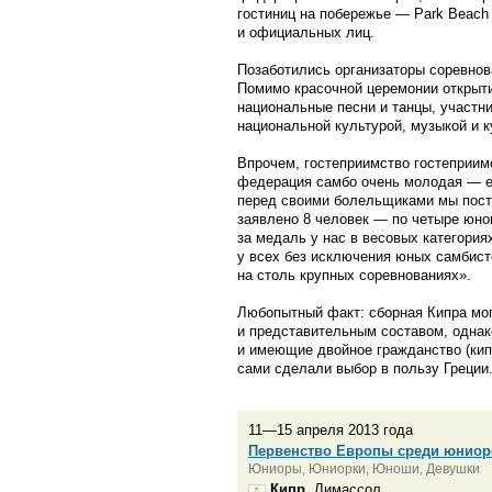
гостиниц на побережье — Park Beach 
и официальных лиц.
Позаботились организаторы соревнов
Помимо красочной церемонии открыти
национальные песни и танцы, участн
национальной культурой, музыкой и 
Впрочем, гостеприимство гостеприим
федерация самбо очень молодая — ей
перед своими болельщиками мы поста
заявлено 8 человек — по четыре юно
за медаль у нас в весовых категориях
у всех без исключения юных самбист
на столь крупных соревнованиях».
Любопытный факт: сборная Кипра мо
и представительным составом, однак
и имеющие двойное гражданство (кипр
сами сделали выбор в пользу Греции
11—15 апреля 2013 года
Первенство Европы среди юниор
Юниоры, Юниорки, Юноши, Девушки
Кипр
, Лимассол