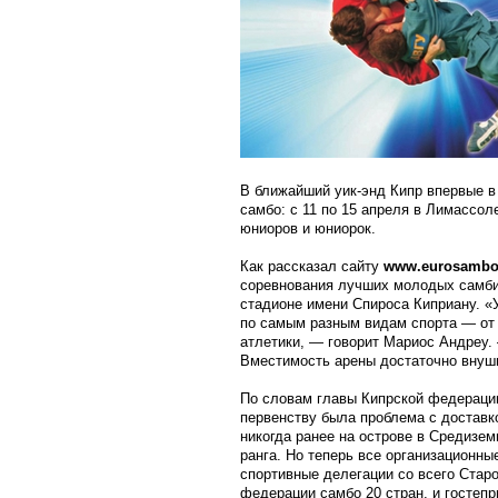
В ближайший уик-энд Кипр впервые в
самбо: с 11 по 15 апреля в Лимассо
юниоров и юниорок.
Как рассказал сайту
www.eurosamb
соревнования лучших молодых самби
стадионе имени Спироса Киприану. «
по самым разным видам спорта — от 
атлетики, — говорит Мариос Андреу.
Вместимость арены достаточно внуш
По словам главы Кипрской федерации
первенству была проблема с доставк
никогда ранее на острове в Средизе
ранга. Но теперь все организационны
спортивные делегации со всего Старо
федерации самбо 20 стран, и гостеп