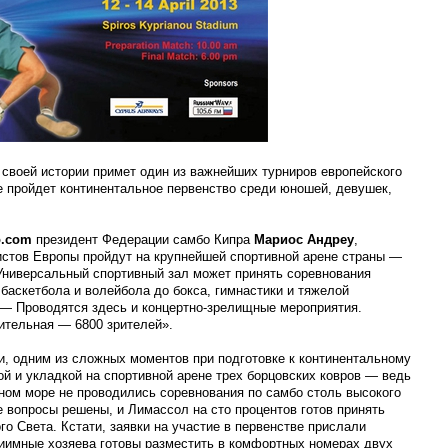
 своей истории примет один из важнейших турниров европейского
ле пройдет континентальное первенство среди юношей, девушек,
o.com
президент Федерации самбо Кипра
Мариос Андреу
,
стов Европы пройдут на крупнейшей спортивной арене страны —
Универсальный спортивный зал может принять соревнования
баскетбола и волейбола до бокса, гимнастики и тяжелой
 — Проводятся здесь и концертно-зрелищные мероприятия.
ительная — 6800 зрителей».
, одним из сложных моментов при подготовке к континентальному
ой и укладкой на спортивной арене трех борцовских ковров — ведь
мном море не проводились соревнования по самбо столь высокого
е вопросы решены, и Лимассол на сто процентов готов принять
го Света. Кстати, заявки на участие в первенстве прислали
риимные хозяева готовы разместить в комфортных номерах двух