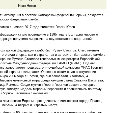
Иван Нетов
ет нахождения в составе Болгарской федерации борьбы, создается
арская федерация самбо.
амбо с начала 2017 года является Георги Юсев.
едерации стало проведение в 1995 году в Болгарии мирового
едерация получила лицензию на осуществление спортивной
Болгарской федерации самбо был Румен Стоилов. С его именем
ого вида спорта, как в стране, так и авторитет болгарского самбо в
збрание Румена Стоилова генеральным секретарем Европейской
сполкома Международной федерации САМБО (ФИАС). Под его
жке заместителя председателя судейской комиссии ФИАС Георгия
рной страны стали расти. Особенно ярким было выступление
мира 2006 года в Софии, где они завоевали 3 золотых, 4
 Впервые чемпионкой мира среди женщин стала Снежина Василева,
ица Рыжева. Среди мужчин Георги Георгиев вошел в историю
орую золотую медаль мировых первенств и сравнявшись по этому
й сборной Василием Соколовым.
 на чемпионате Европы, проходившем в болгарском городе Правец,
 первых, 4 вторых и 3 третьих места.
 более в 50 центрах, в том числе и в таких именитых клубах, как