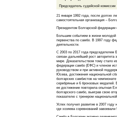
Председатель судейской комиссии
21 января 1992 года, после долгих л
самостоятельная организация – Болг
Президентом Болгарской федерации с
Большим событием в жизни молодой ф
первенства по самбо. В 1997 году ф
деятельности.
С 2003 по 2017 года председателем 
связан дальнейший рост авторитета эт
мире. Доказательством тому стало и
федерации самбо (ЕФС) и членом и
руководством и при активной поддер
Юсева, достижения национальной сбо
болгарских самбистов на чемпионате 
серебряные и 6 бронзовых медалей.
ее достижение повторила опытная Ел
болгарского самбо, выиграв свою вт
показателю с тренером национально
Успех получил развитие в 2007 году
где хозяева соревнований завоевали 5
Самбо в Болгарии активно развивается