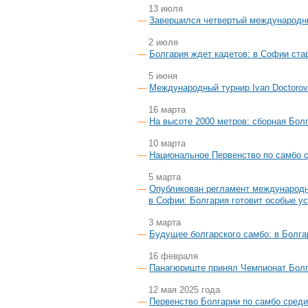
13 июля
Завершился четвертый международны
2 июля
Болгария ждет кадетов: в Софии стар
5 июня
Международный турнир Ivan Doctorov
16 марта
На высоте 2000 метров: сборная Бол
10 марта
Национальное Первенство по самбо 
5 марта
Опубликован регламент междунаро
в Софии: Болгария готовит особые у
3 марта
Будущее болгарского самбо: в Болга
16 февраля
Панагюриште принял Чемпионат Болг
12 мая 2025 года
Первенство Болгарии по самбо среди 