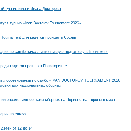
й турнир имени Ивана Докторова
тует турнир «Ivan Doctorov Tournament 2026»
 Tournament для кадетов пройдет в Софии
гарии по самбо начала интенсивную подготовку в Белмекене
среди кадетов прошло в Панагюриште.
дных соревнований по самбо «IVAN DOCTOROV TOURNAMENT 2026»
словия для национальных сборных
рии определили составы сборных на Первенства Европы и мира
арии по самбо
детей от 12 до 14