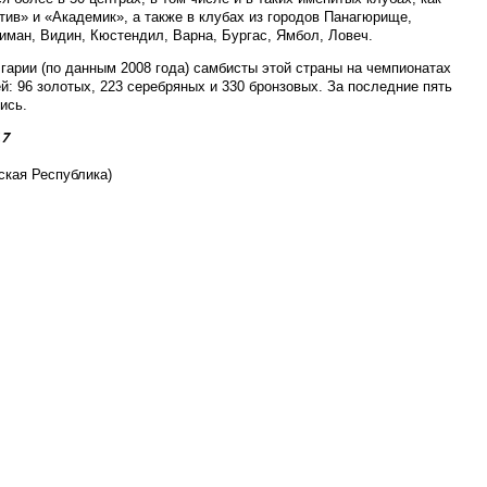
ив» и «Академик», а также в клубах из городов Панагюрище,
иман, Видин, Кюстендил, Варна, Бургас, Ямбол, Ловеч.
лгарии (по данным 2008 года) самбисты этой страны на чемпионатах
: 96 золотых, 223 серебряных и 330 бронзовых. За последние пять
ись.
17
ская Республика)