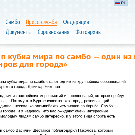
RU
Самбо
Пресс-служба
Федерация
Документы
Соревнования
Фотоархив
ап кубка мира по самбо — один и
иров для города»
тапа
ку
бка мира по самбо
станет одним из крупнейших соревнований
арского города Димитар Николов.
 одним из важнейших мероприятий и соревнований, которые пройдут
в. — Потому что Бургас известен как город, развивающий
одились несколько олимпийских чемпионов по борьбе. Самбо —
м городе, и я надеюсь, что нас ожидают очень интересные
 молодым людям самбо интересно, и у этого вида спорта есть
 самбо Василий Шестаков поблагодарил Николова, который