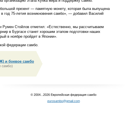
на организацию этапа Кубка мира и поддержку самбо.
ебольшой презент — памятную монету, которая была выпущена
в год 75-летия возникновения самбо», — добавил Василий
и Румен Стойлов отметил: «Естественно, мы рассчитываем
урнир в Бургасе станет хорошим этапом подготовки наших
рый в ноябре пройдет в Японии».
кой федерации самбо.
Ж) и боевое самбо
 самбо)
© 2004...2026 Европейская федерация самбо
eurosambo@gmail.com