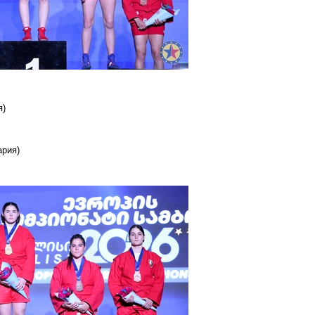
я)
ария)