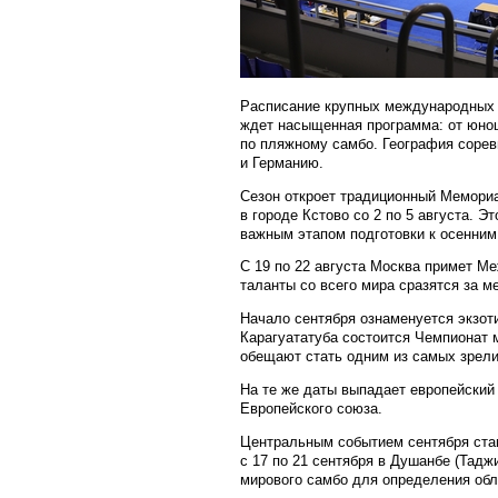
Расписание крупных международных с
ждет насыщенная программа: от юнош
по пляжному самбо. География сорев
и Германию.
Сезон откроет традиционный Мемориа
в городе Кстово со 2 по 5 августа. 
важным этапом подготовки к осенним
С 19 по 22 августа Москва примет 
таланты со всего мира сразятся за м
Начало сентября ознаменуется экзоти
Карагуататуба состоится Чемпионат 
обещают стать одним из самых зрел
На те же даты выпадает европейский 
Европейского союза.
Центральным событием сентября стан
с 17 по 21 сентября в Душанбе (Тадж
мирового самбо для определения обл