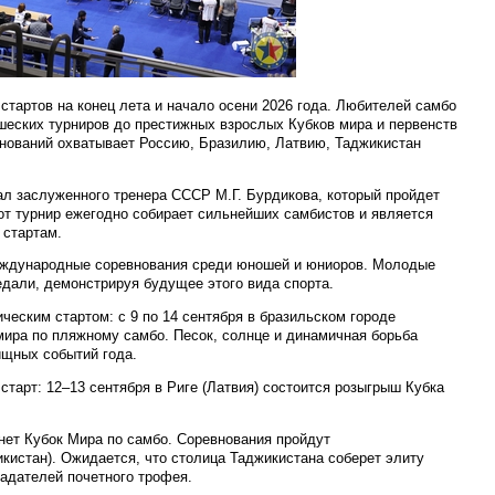
тартов на конец лета и начало осени 2026 года. Любителей самбо
еских турниров до престижных взрослых Кубков мира и первенств
нований охватывает Россию, Бразилию, Латвию, Таджикистан
л заслуженного тренера СССР М.Г. Бурдикова, который пройдет
Этот турнир ежегодно собирает сильнейших самбистов и является
 стартам.
Международные соревнования среди юношей и юниоров. Молодые
едали, демонстрируя будущее этого вида спорта.
ческим стартом: с 9 по 14 сентября в бразильском городе
мира по пляжному самбо. Песок, солнце и динамичная борьба
ищных событий года.
старт: 12–13 сентября в Риге (Латвия) состоится розыгрыш Кубка
ет Кубок Мира по самбо. Соревнования пройдут
икистан). Ожидается, что столица Таджикистана соберет элиту
адателей почетного трофея.