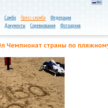
RU
Самбо
Пресс-служба
Федерация
Документы
Соревнования
Фотоархив
л Чемпионат страны по пляжном