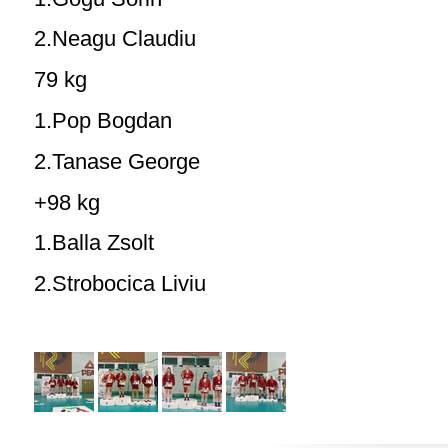
2.Neagu Claudiu
79 kg
1.Pop Bogdan
2.Tanase George
+98 kg
1.Balla Zsolt
2.Strobocica Liviu