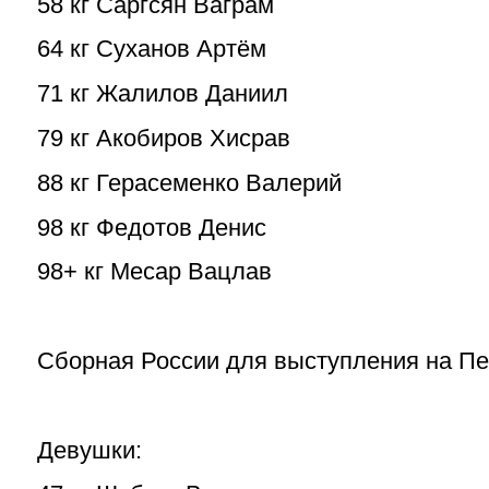
58 кг Саргсян Ваграм
64 кг Суханов Артём
71 кг Жалилов Даниил
79 кг Акобиров Хисрав
88 кг Герасеменко Валерий
98 кг Федотов Денис
98+ кг Месар Вацлав
Сборная России для выступления на Пе
Девушки: