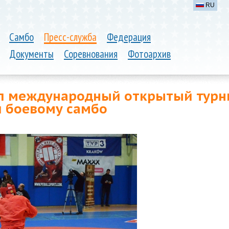
RU
Самбо
Пресс-служба
Федерация
Документы
Соревнования
Фотоархив
л международный открытый турн
и боевому самбо