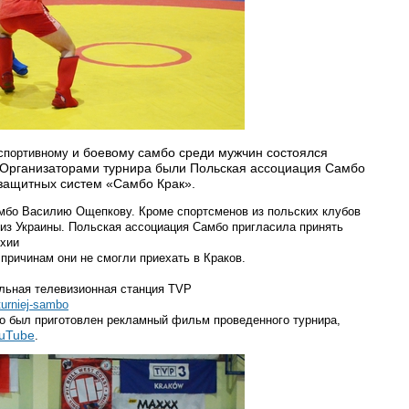
и боевому самбо среди мужчин состоялся
 спортивному
а. Организаторами турнира были Польская ассоциация Самбо
 защитных систем «Самбо Крак».
мбо Василию Ощепкову. Кроме спортсменов из польских клубов
 из Украины. Польская ассоциация Самбо пригласила принять
ехии
 причинам они не смогли приехать в Краков.
альная телевизионная станция
TVP
turniej
-
sambo
бо был приготовлен рекламный фильм проведенного турнира
,
uTube
.