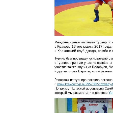
Международный открытый турнир по
в Кракове 18-ого марта 2017 год
и Краковский клуб дзюдо, самбо и
Турнир был посвящен основателю са
в турнире приняли участие самбисты
участие также клубы из Белоруси, Ч
и других стран Европы, но по разным
Репортаж из турнира показла регион
3
www
.
krakow
.
tvp
.
pl
/29573822/
otwarty
-
По заказу Польской ассоциации Сам
Yo
который мы разместили в сервисе