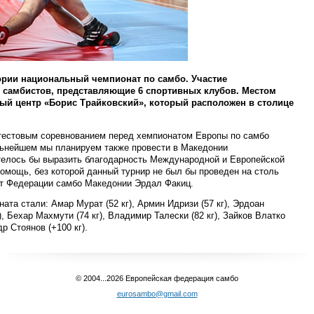
ории национальный чемпионат по самбо. Участие
0 самбистов, представляющие 6 спортивных клубов. Местом
ый центр «Борис Трайковский», который расположен в столице
тестовым соревнованием перед xемпионатом Европы по самбо
льнейшем мы планируем также провести в Македонии
телось бы выразить благодарность Международной и Европейской
омощь, без которой данный турнир не был бы проведен на столь
нт Федерации самбо Македонии Эрдал Факиц.
та стали: Амар Мурат (52 кг), Армин Идризи (57 кг), Эрдоан
), Бехар Махмути (74 кг), Владимир Талески (82 кг), Зайков Влатко
др Стоянов (+100 кг).
© 2004...2026 Европейская федерация самбо
eurosambo@gmail.com