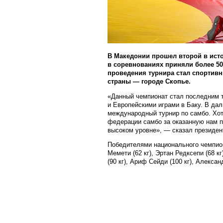
В Македонии прошел второй в ист
в соревнованиях приняли более 5
проведения турнира стал спортивн
страны — городе Скопье.
«Данный чемпионат стал последним 
и Европейскими играми в Баку. В да
международный турнир по самбо. Хо
федерации самбо за оказанную нам п
высоком уровне», — сказал президе
Победителями национального чемпиона
Мемети (62 кг), Эртан Редксепи (68 кг
(90 кг), Ариф Сейди (100 кг), Алексан