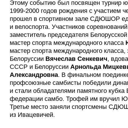
Этому событию был посвящен турнир ю
1999-2000
годов рождения с участием ч
прошел в спортивном зале СДЮШОР ед
и велоспорта. Участников соревновани
заместитель председателя Белорусской
мастер спорта международного класса
мастер спорта международного класса,
Белоруссии
Вячеслав Сенкевич
, вдов
СССР и Белоруссии
Арнольда Мицкев
Александровна
. В финальном поединк
профсоюзные самбисты победили динам
и стали обладателями памятного кубка 
федерации самбо. Трофей им вручил Ю
Третье место заняли спортсмены СДЮ
из Ивацевичей.