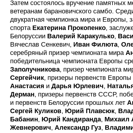
Затем состоялось вручение памятных м
ветеранам барановичского самбо. Сре
двукратная чемпионка мира и Европы, 
спорта
Екатерина Прокопенко
, заслуж
Белоруссии
Валерий Каракулько
,
Вас
Вячеслав Сенкевич,
Иван Филюта
,
Оле
серебряный призер чемпионата мира
А
победительница чемпионата Европы с
Заполучникова
, призер чемпионата м
Сергейчик
, призеры первенств Европы
Анастасия
и
Дарья Юрлевич
,
Наталь
Дерман
, призеры первенств СССР, поб
и первенств Белоруссии прошлых лет
А
Сергей Куликов
,
Юрий Плавсюк
,
Вла
Бабанин
,
Юрий Кандиранда
,
Михаил 
Жевнерович
,
Александр Гуз
,
Владими