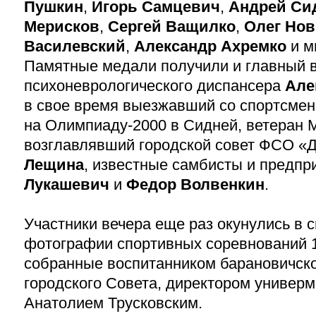
Пушкин
,
Игорь Самцевич
,
Андрей Си
Мерисков
,
Сергей Ващилко
,
Олег Но
Василевский
,
Александр Ахремко
и м
Памятные медали получили и главный 
психоневрологического диспансера
Але
в свое время выезжавший со спортсме
на Олимпиаду-2000 в Сидней, ветеран 
возглавлявший городской совет ФСО 
Лещина
, известные самбисты и предп
Лукашевич
и
Федор Волвенкин
.
Участники вечера еще раз окунулись в 
фотографии спортивных соревнований
собранные воспитанником барановичско
городского Совета, директором универм
Анатолием Трусковским.