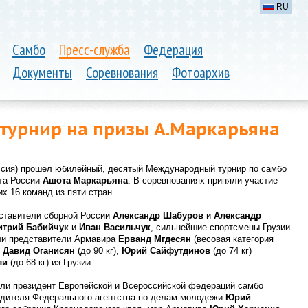
RU
Самбо
Пресс-служба
Федерация
Документы
Соревнования
Фотоархив
урнир на призы А.Маркарьяна
оссия) прошел юбилейный, десятый Международный турнир по самбо
рта России
Ашота Маркарьяна
. В соревнованиях приняли участие
х 16 команд из пяти стран.
дставители сборной России
Александр Шабуров
и
Александр
итрий Бабийчук
и
Иван Васильчук
, сильнейшие спортсмены Грузии
ли представители Армавира
Ерванд Мгдесян
(весовая категория
,
Давид Оганисян
(до 90 кг),
Юрий Сайфутдинов
(до 74 кг)
ли
(до 68 кг) из Грузии.
али президент Европейской и Всероссийской федераций самбо
одителя Федерального агентства по делам молодежи
Юрий