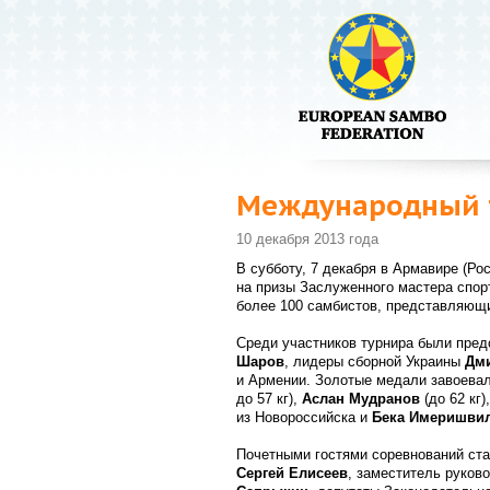
Международный т
10 декабря 2013 года
В субботу, 7 декабря в Армавире (Р
на призы Заслуженного мастера спо
более 100 самбистов, представляющи
Среди участников турнира были пре
Шаров
, лидеры сборной Украины
Дм
и Армении. Золотые медали завоева
до 57 кг),
Аслан Мудранов
(до 62 кг)
из Новороссийска и
Бека Имеришви
Почетными гостями соревнований ст
Сергей Елисеев
, заместитель руков