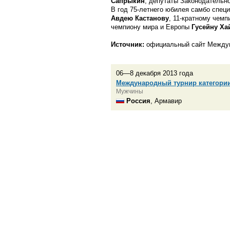
Сапрыкин
, депутаты Законодательн
В год
75-летнего
юбилея самбо специ
Авдею Кастанову
,
11-кратному
чемпи
чемпиону мира и Европы
Гусейну Ха
Источник:
официальный сайт Междун
06—8 декабря 2013 года
Международный турнир категории
Мужчины
Россия
, Армавир