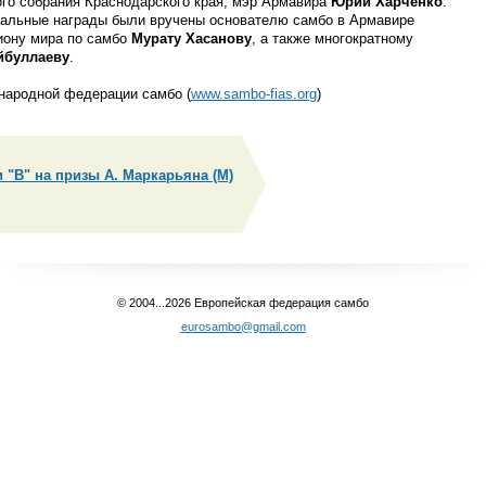
ого собрания Краснодарского края, мэр Армавира
Юрий Харченко
.
альные награды были вручены основателю самбо в Армавире
ону мира по самбо
Мурату Хасанову
, а также многократному
йбуллаеву
.
ародной федерации самбо (
www.sambo-fias.org
)
 "B" на призы А. Маркарьяна (М)
© 2004...2026 Европейская федерация самбо
eurosambo@gmail.com