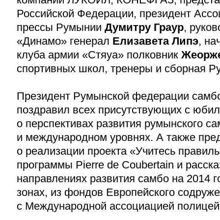
Российской Федерации, президент Ассо
прессы Румынии
Думитру Граур
, руко
«Динамо» генерал
Елизавета Липэ
, на
клуба армии «Стяуа» полковник
Жеорж
спортивных школ, тренеры и сборная Р
Президент Румынской федерации самб
поздравил всех присутствующих с юбил
о перспективах развития румынского са
и международном уровнях. А также пр
о реализации проекта «Учитесь правиль
программы Pierre de Coubertain и расска
направлениях развития самбо на 2014 г
зонах, из фондов Европейского содруже
с Международной ассоциацией полицейс