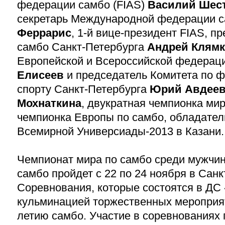
федерации самбо (FIAS)
Василий Шес
секретарь Международной федерации 
Феррарис
,
1-й
вице-президент FIAS, п
самбо Санкт-Петербурга
Андрей Клям
Европейской и Всероссийской федерац
Елисеев
и председатель Комитета по ф
спорту Санкт-Петербурга
Юрий Авдее
Мохнаткина
, двукратная чемпионка мир
чемпионка Европы по самбо, обладател
Всемирной Универсиады-2013
в Казани.
Чемпионат мира по самбо среди мужчин
самбо пройдет c 22 по 24 ноября в Санк
Соревнования, которые состоятся в ДС
кульминацией торжественных меропри
летию
самбо. Участие в соревнованиях 