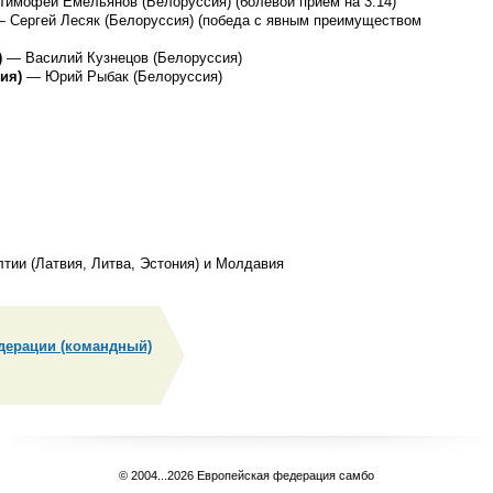
Тимофей Емельянов (Белоруссия) (болевой прием на 3.14)
 Сергей Лесяк (Белоруссия) (победа с явным преимуществом
)
— Василий Кузнецов (Белоруссия)
сия)
— Юрий Рыбак (Белоруссия)
тии (Латвия, Литва, Эстония) и Молдавия
дерации (командный)
© 2004...2026 Европейская федерация самбо