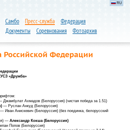
RU
Самбо
Пресс-служба
Федерация
Документы
Соревнования
Фотоархив
а Российской Федерации
Федерации
, УСЗ «Дружба»
шрифтом:
— Джамбулат Ахмадов (Белоруссия) (чистая победа за 1.51)
я)
— Руслан Анкуд (Белоруссия)
— Иван Анискевич (Белоруссия) (без поединка, белорусский
ия) —
Александр Кокша (Белоруссия)
епан Попов (Белоруссия)