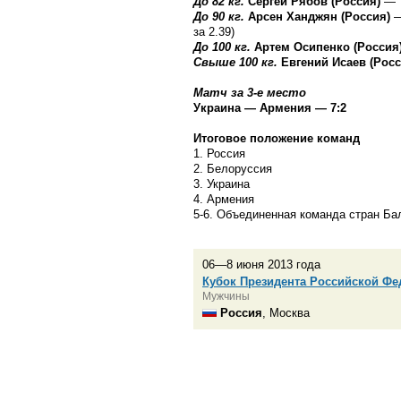
До 82 кг.
Сергей Рябов (Россия)
— 
До 90 кг.
Арсен Ханджян (Россия)
—
за 2.39)
До 100 кг.
Артем Осипенко (Россия
Свыше 100 кг.
Евгений Исаев (Рос
Матч за
3-е
место
Украина — Армения — 7:2
Итоговое положение команд
1. Россия
2. Белоруссия
3. Украина
4. Армения
5-6.
Объединенная команда стран Бал
06—8 июня 2013 года
Кубок Президента Российской Фе
Мужчины
Россия
, Москва