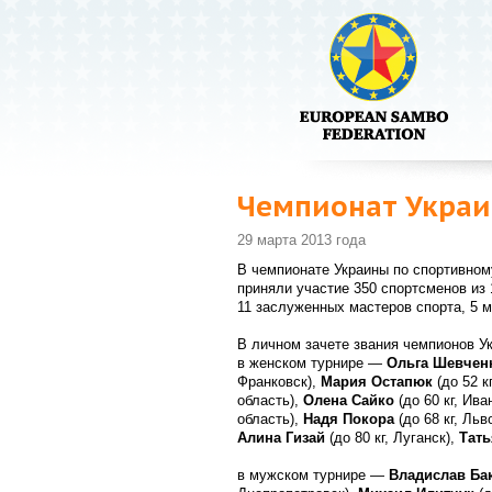
Чемпионат Украи
29 марта 2013 года
В чемпионате Украины по спортивному
приняли участие 350 спортсменов из
11 заслуженных мастеров спорта, 5 м
В личном зачете звания чемпионов У
в женском турнире —
Ольга Шевчен
Франковск),
Мария Остапюк
(до 52 к
область),
Олена Сайко
(до 60 кг, Ив
область),
Надя Покора
(до 68 кг, Льв
Алина Гизай
(до 80 кг, Луганск),
Тать
в мужском турнире —
Владислав Ба