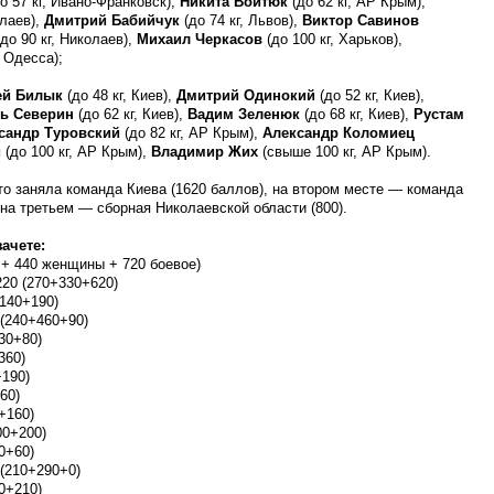
о 57 кг, Ивано-Франковск),
Никита Войтюк
(до 62 кг, АР Крым),
олаев),
Дмитрий Бабийчук
(до 74 кг, Львов),
Виктор Савинов
до 90 кг, Николаев),
Михаил Черкасов
(до 100 кг, Харьков),
 Одесса);
ей Билык
(до 48 кг, Киев),
Дмитрий Одинокий
(до 52 кг, Киев),
ь Северин
(до 62 кг, Киев),
Вадим Зеленюк
(до 68 кг, Киев),
Рустам
сандр Туровский
(до 82 кг, АР Крым),
Александр Коломиец
й
(до 100 кг, АР Крым),
Владимир Жих
(свыше 100 кг, АР Крым).
о заняла команда Киева (1620 баллов), на втором месте — команда
на третьем — сборная Николаевской области (800).
ачете:
 + 440 женщины + 720 боевое)
20 (270+330+620)
140+190)
 (240+460+90)
30+80)
360)
+190)
60)
+160)
00+200)
0+60)
 (210+290+0)
0+210)