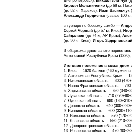
Днепропетровск),
Михаил Илитчук
(д
Кирилл Мельниченко
(до 68 кг, Ник
(до 82 кг, Харьков),
Иван Васильчук
(
Александр Гордиенко
(свыше 100 кг,
в турнире по боевому самбо —
Андр
Сергей Черный
(до 57 кг, Киев),
Игор
Сайдалиев
(до 74 кг, АР Крым),
Алек
(до 90 кг, Киев),
Игорь Задерновски
В общекомандном зачете первое мест
Автономной Республики Крым (1220), 
Итоговое положение в командном з
1. Киев — 1620 баллов (460 мужчины
2. Автономная Республика Крым — 12
3. Николаевская область — 800 (470+
4. Ивано-Франковская область — 790
5. Харьковская область — 750 (340+3
6. Луганская область — 710 (270+80+
7. Одесская область — 680 (180+310
8. Донецкая область — 640 (300+280+
9. Винницкая область — 600 (330+110
10. Волынская область — 570 (170+2
11. Львовская область — 550 (210+28
12. Днепропетровская область — 500
13. Ровненская область — 470 (60+20