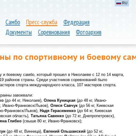
RU
Самбо
Пресс-служба
Федерация
Документы
Соревнования
Фотоархив
ны по спортивному и боевому са
 и боевому самбо, который прошел в Николаеве с 12 по 14 марта,
 19 районов страны. Среди участников соревнований было
астеров спорта международного класса, 107 мастеров спорта.
краины завоевали:
ко
(до 44 кг, Николаев),
Олена Куницкая
(до 48 кг, Ивано-
г, Ивано-Франковск/Львов),
Олеся Савчук
(до 56 кг, Киевская
ано-Франковск/Львов),
Надя Герасименко
(до 64 кг, Киевская
овская область),
Татьяна Савенко
(до 72 кг, Днепропетровск),
яна Глибко
(свыше 80 кг, Ивано-Франковск);
кун
(до 48 кг, Винница),
Евгений Ольшанский
(до 52 кг,