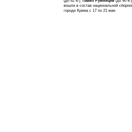
(до 82 кг),
Павел Румянцев
(до 90 кг
вошли в состав национальной сборно
городе Крема с 17 по 21 мая.