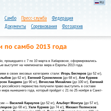
RU
Самбо
Пресс-служба
Федерация
Документы
Соревнования
Фотоархив
 по самбо 2013 года
бо, прошедшего с 7 по 10 марта в Хабаровске, сформировались
ые выступят на чемпионатах мира и Европы 2013 года.
ими в своих весовых категориях стали:
Игорь Беглеров
(до 52 кг),
Хлыбов
(до 62 кг),
Евгений Сухомлинов
(до 68 кг),
Али Куржев
рсен Ханджян
(до 90 кг),
Вячеслав Михайлин
(до 100 кг),
Евгений
и российского первенства получили право выступить в составе
мира нынешнего года, который пройдет с 21 по 25 ноября в Санкт-
ссии —
Василий Караулов
(до 52 кг),
Альберт Монгуш
(до 57 кг),
Клецков
(до 68 кг),
Уали Куржев
(до 74 кг),
Михаил Полянсков