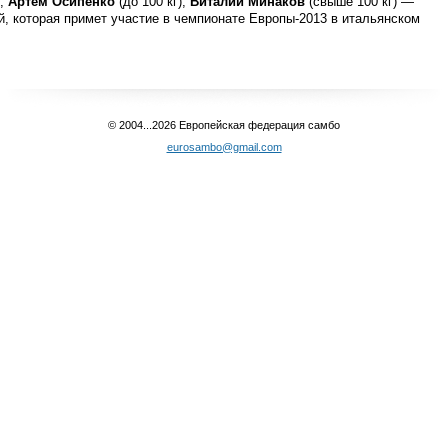
),
Артем Осипенко
(до 100 кг),
Виталий Минаков
(свыше 100 кг) —
й, которая примет участие в чемпионате Европы-2013 в итальянском
© 2004...2026 Европейская федерация самбо
eurosambo@gmail.com