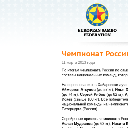
Чемпионат России
11 марта 2013 года
По итогам чемпионата России по сам
составы национальных команд, котор
На соревнованиях в Хабаровске лучш
Аймерген Аткунов
(до 57 кг),
Илья 
(до 74 кг),
Сергей Рябов
(до 82 кг),
А
Исаев
(свыше 100 кг). Все победител
национальной команды на чемпионате 
Петербурге (Россия).
Серебряные призеры чемпионата Ро
Аслан Мудранов
(до 62 кг),
Никита 