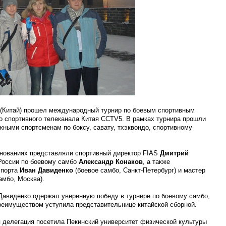
е (Китай) прошел международный турнир по боевым спортивным
о спортивного телеканала Китая ССТV5. В рамках турнира прошли
жными спортсменам по боксу, савату, тхэквондо, спортивному
внованиях представляли спортивный директор FIAS
Дмитрий
 России по боевому самбо
Александр Конаков
, а также
спорта
Иван Давиденко
(боевое самбо, Санкт-Петербург) и мастер
амбо, Москва).
Давиденко одержал уверенную победу в турнире по боевому самбо,
реимуществом уступила представительнице китайской сборной.
я делегация посетила Пекинский университет физической культуры