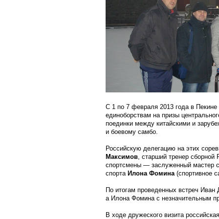
С 1 по 7 февраля 2013 года в Пекин
единоборствам на призы центральног
поединки между китайскими и зарубе
и боевому самбо.
Российскую делегацию на этих соре
Максимов
, старший тренер сборной
спортсмены — заслуженный мастер 
спорта
Илона Фомина
(спортивное с
По итогам проведенных встреч Иван 
а Илона Фомина с незначительным п
В ходе дружеского визита российска