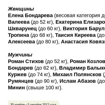
Женщины
Елена Бондарева
(весовая категория д
Валеева
(до 52 кг),
Екатерина Елизар
Шкварунец
(до 60 кг),
Виктория Бару
Тропина
(до 68 кг),
Таисия Киреева
(до
Алексеева
(до 80 кг),
Анастасия Ковя
Мужчины
Роман Стихов
(до 52 кг),
Роман Козло
Бондарев
(до 62 кг),
Владимир Балык
Куржев
(до 74 кг),
Михаил Полянсков
Румянцев
(до 90 кг),
Ислам Абазов
(до
Минин
(свыше 100 кг).
30 ноября—3 декабря 2012 года