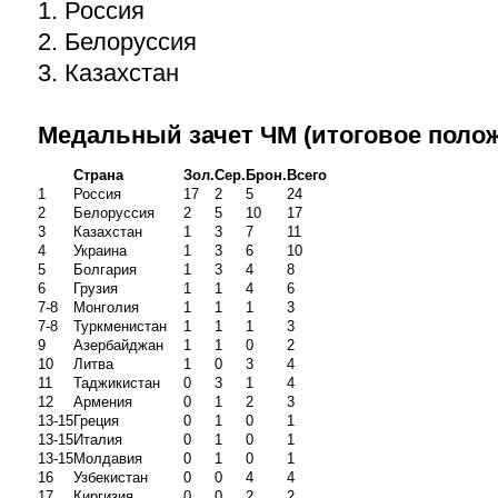
1. Россия
2. Белоруссия
3. Казахстан
Медальный зачет ЧМ (итоговое поло
Страна
Зол.
Сер.
Брон.
Всего
1
Россия
17
2
5
24
2
Белоруссия
2
5
10
17
3
Казахстан
1
3
7
11
4
Украина
1
3
6
10
5
Болгария
1
3
4
8
6
Грузия
1
1
4
6
7-8
Монголия
1
1
1
3
7-8
Туркменистан
1
1
1
3
9
Азербайджан
1
1
0
2
10
Литва
1
0
3
4
11
Таджикистан
0
3
1
4
12
Армения
0
1
2
3
13-15
Греция
0
1
0
1
13-15
Италия
0
1
0
1
13-15
Молдавия
0
1
0
1
16
Узбекистан
0
0
4
4
17
Киргизия
0
0
2
2