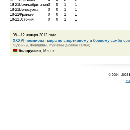
18-21
Великобритания
0
0
1
1
18-21
Венесуэла
0
0
1
1
18-21
Франция
0
0
1
1
18-21
Эстония
0
0
1
1
08—12 ноября 2012 года
XXXVI чемпионат мира по спортивному и боевому самбо ср
Мужчины, Женщины, Мужчины (Боевое самбо)
Белоруссия
, Минск
© 2004...2026
eu