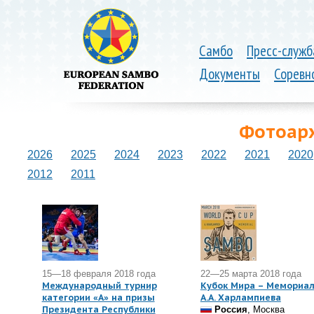
Самбо
Пресс-служб
Документы
Соревн
Фотоарх
2026
2025
2024
2023
2022
2021
2020
2012
2011
15—18 февраля 2018 года
22—25 марта 2018 года
Международный турнир
Кубок Мира – Мемориа
категории «А» на призы
А.А. Харлампиева
Президента Республики
Россия
, Москва