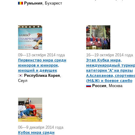
Румыния
, Бухарест
09—13 октября 2014 года
16—19 октября 2014 года
Первенство мира среди
Этап Кубка мира,
юниоров и юниорок,
международный турни
юношей и девушек
категории "А" на призы
А.Аслаханова, спортивн
Республика Корея
,
(М&Ж) и боевое самбо
Сеул
Россия
, Москва
06—9 декабря 2014 года
Кубок мира среди