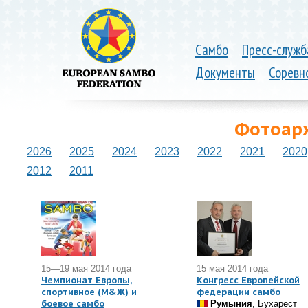
Самбо
Пресс-служб
Документы
Соревн
Фотоарх
2026
2025
2024
2023
2022
2021
2020
2012
2011
15—19 мая 2014 года
15 мая 2014 года
Чемпионат Европы,
Конгресс Европейской
спортивное (М&Ж) и
федерации самбо
боевое самбо
Румыния
, Бухарест