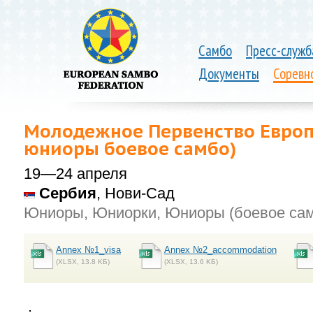
Самбо
Пресс-служб
Документы
Соревн
Молодежное Первенство Европ
юниоры боевое самбо)
19—24 апреля
Сербия
, Нови-Сад
Юниоры, Юниорки, Юниоры (боевое са
Annex №1_visa
Annex №2_accommodation
(XLSX, 13.8 KБ)
(XLSX, 13.6 KБ)
.