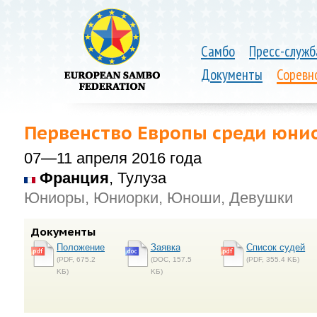
Самбо
Пресс-служб
Документы
Соревн
Первенство Европы среди юни
07—11 апреля 2016 года
Франция
, Тулуза
Юниоры, Юниорки, Юноши, Девушки
Документы
Положение
Заявка
Список судей
(PDF, 675.2
(DOC, 157.5
(PDF, 355.4 KБ)
KБ)
KБ)